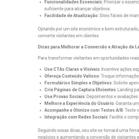
Funcionalidades Essenciais
: Priorizar o essen
suficiente para alcançar objetivos.
Facilidade de Atualização
: Sites fáceis de ma
Optando por um site econômico e bem estruturado
converte visitantes em clientes.
Dicas para Melhorar a Conversão e Atração de Le
Para transformar visitantes em oportunidades reais
Use CTAs Claras e Visíveis
: Incentive ações e
Ofereça Conteúdo Valioso
: Troque informaçõe
Formulários Simples e Objetivos
: Solicite ape
Crie Páginas de Captura Eficientes
: Landing p
Use Provas Sociais
: Depoimentos e avaliações 
Melhore a Experiência do Usuário
: Garanta um
Acompanhe e Otimize com Testes A/B
: Teste 
Integração com Redes Sociais
: Facilite o com
Seguindo essas dicas, seu site se tornará uma ferr
negócios e aumentando a conversão de visitantes e