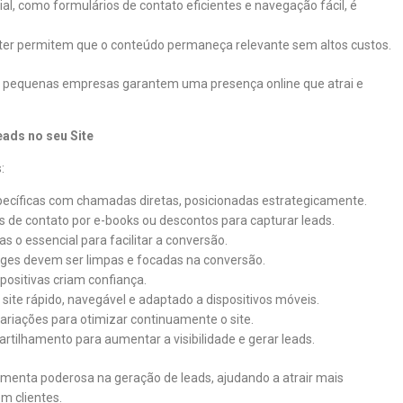
cial, como formulários de contato eficientes e navegação fácil, é
nter permitem que o conteúdo permaneça relevante sem altos custos.
, pequenas empresas garantem uma presença online que atrai e
ads no seu Site
:
specíficas com chamadas diretas, posicionadas estrategicamente.
s de contato por e-books ou descontos para capturar leads.
nas o essencial para facilitar a conversão.
ages devem ser limpas e focadas na conversão.
positivas criam confiança.
 site rápido, navegável e adaptado a dispositivos móveis.
variações para otimizar continuamente o site.
partilhamento para aumentar a visibilidade e gerar leads.
amenta poderosa na geração de leads, ajudando a atrair mais
m clientes.