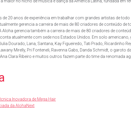
a a maior no nicho de música e dança da América Latina, fundada em fev
 20 anos de experiência em trabalhar com grandes artistas de todo o 
r atualmente gerencia a carreira de mais de 80 criadores de conteúdo 
o. A Aloha gerencia também a carreira de mais de 80 criadores de conte
e conta atualmente com sede nos Estados Unidos. Em solo americano, g
ia Dourado, Lana, Santana, Kay Figueiredo, Tati Prado, Ricardinho Reg
 Lawany Mirelly, Pri Fonteneli, Ravenna Gabs, Danda Schmidt, o garoto 
, Ana Clara Ribeiro e muitos outros fazem parte do time da renomada ag
a
nica Inovadora de Mega Hair
ciada da Aloha
Next