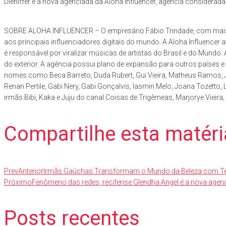
Dieniffer é a nova agenciada da Aloha Influencer, agência considerad
SOBRE ALOHA INFLUENCER – O empresário Fábio Trindade, com mais de
aos principais influenciadores digitais do mundo. A Aloha Influence
é responsável por viralizar músicas de artistas do Brasil e do Mund
do exterior. A agência possui plano de expansão para outros países 
nomes como Beca Barreto, Duda Rubert, Gui Vieira, Matheus Ramos, Jul
Renan Pertile, Gabi Nery, Gabi Gonçalvis, Iasmin Melo, Joana Tozetto,
irmãs Bibi, Kaka e Juju do canal Coisas de Trigêmeas, Marjorye Vieira
Compartilhe esta matéri
Prev
Anterior
Irmãs Gaúchas Transformam o Mundo da Beleza com Téc
Próximo
Fenômeno das redes, recifense Glendha Angel é a nova agen
Posts recentes