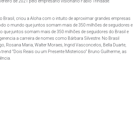
ereiro de 2021 pelo empresário visionário Fábio Trindade.
Brasil, criou a Aloha com o intuito de aproximar grandes empresas
de todo o mundo que juntos somam mais de 350 milhões de seguidores e
údo que juntos somam mais de 350 milhões de seguidores do Brasil e
erencia a carreira de nomes como Bárbara Silvestre. No Brasil
o, Rosana Maria, Walter Moraes, Ingrid Vasconcelos, Bella Duarte,
da trend “Dois Reais ou um Presente Misterioso” Bruno Guilherme, as
ência.