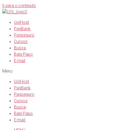
Ir para o conteúdo
UolHost
PagBank
Pagseguro
Cursos
Busca
Bate Papo
E-mail
Menu
UolHost
PagBank
Pagseguro
Cursos
Busca
Bate Papo
E-mail