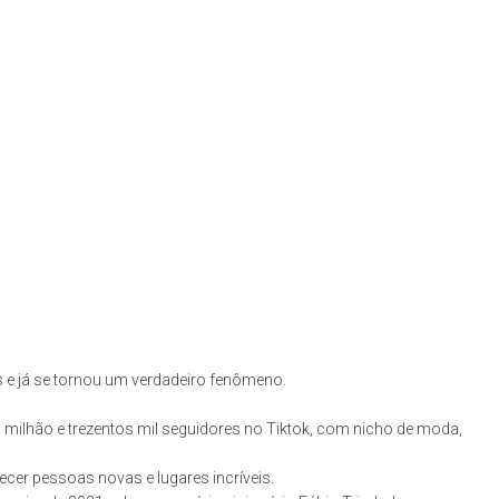
 e já se tornou um verdadeiro fenômeno.
 milhão e trezentos mil seguidores no Tiktok, com nicho de moda,
hecer pessoas novas e lugares incríveis.