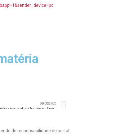
ebapp=1&sender_device=pc
matéria
PRÓXIMO
Massagem tântrica e sensual para homens em Brasília: como funciona?
endo de responsabilidade do portal.