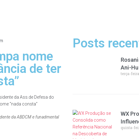
Posts recen
am
impa nome
Rosani
ância de ter
Ani-Hu
terça-feir
sta”
WX Pro
esidente da ABDCM e funadmental
Influen
quinta-fei