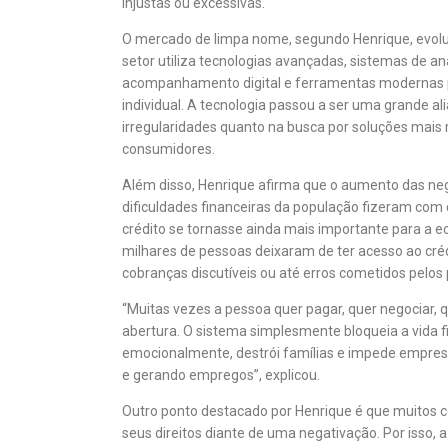
injustas ou excessivas.
O mercado de limpa nome, segundo Henrique, evolui
setor utiliza tecnologias avançadas, sistemas de aná
acompanhamento digital e ferramentas modernas 
individual. A tecnologia passou a ser uma grande ali
irregularidades quanto na busca por soluções mais 
consumidores.
Além disso, Henrique afirma que o aumento das ne
dificuldades financeiras da população fizeram co
crédito se tornasse ainda mais importante para a e
milhares de pessoas deixaram de ter acesso ao crédi
cobranças discutíveis ou até erros cometidos pelos 
“Muitas vezes a pessoa quer pagar, quer negociar, 
abertura. O sistema simplesmente bloqueia a vida fi
emocionalmente, destrói famílias e impede empres
e gerando empregos”, explicou.
Outro ponto destacado por Henrique é que muitos
seus direitos diante de uma negativação. Por iss