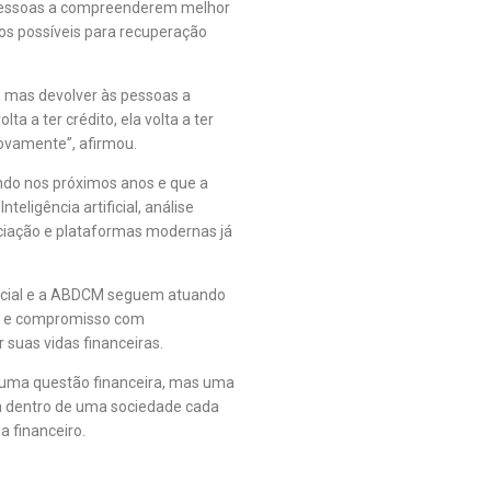
 pessoas a compreenderem melhor
os possíveis para recuperação
, mas devolver às pessoas a
 a ter crédito, ela volta a ter
novamente”, afirmou.
ndo nos próximos anos e que a
eligência artificial, análise
ociação e plataformas modernas já
rcial e a ABDCM seguem atuando
de e compromisso com
suas vidas financeiras.
s uma questão financeira, mas uma
ia dentro de uma sociedade cada
 financeiro.