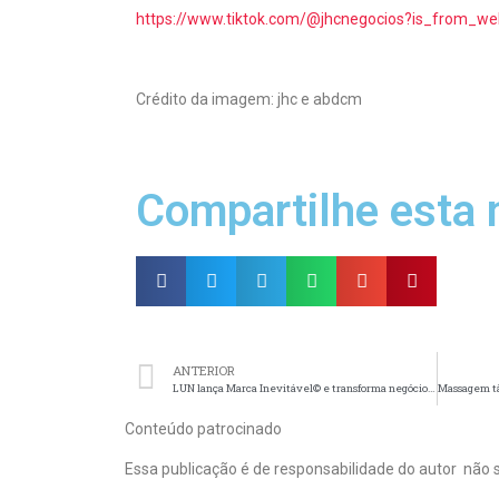
https://www.tiktok.com/@jhcnegocios?is_from_w
Crédito da imagem: jhc e abdcm
Compartilhe esta 
ANTERIOR
LUN lança Marca Inevitável© e transforma negócios em referência de mercado
Conteúdo patrocinado
Essa publicação é de responsabilidade do autor não s