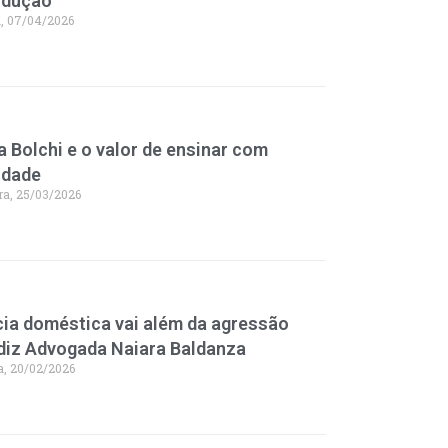
odução
a, 07/04/2026
 Bolchi e o valor de ensinar com
idade
ra, 25/03/2026
cia doméstica vai além da agressão
, diz Advogada Naiara Baldanza
a, 20/02/2026