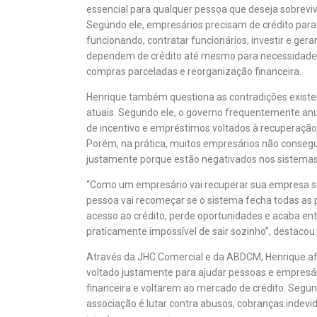
essencial para qualquer pessoa que deseja sobreviv
Segundo ele, empresários precisam de crédito par
funcionando, contratar funcionários, investir e gera
dependem de crédito até mesmo para necessidades
compras parceladas e reorganização financeira.
Henrique também questiona as contradições existe
atuais. Segundo ele, o governo frequentemente anu
de incentivo e empréstimos voltados à recuperaç
Porém, na prática, muitos empresários não conseg
justamente porque estão negativados nos sistemas 
“Como um empresário vai recuperar sua empresa s
pessoa vai recomeçar se o sistema fecha todas as 
acesso ao crédito, perde oportunidades e acaba ent
praticamente impossível de sair sozinho”, destacou.
Através da JHC Comercial e da ABDCM, Henrique af
voltado justamente para ajudar pessoas e empresá
financeira e voltarem ao mercado de crédito. Segu
associação é lutar contra abusos, cobranças indevi