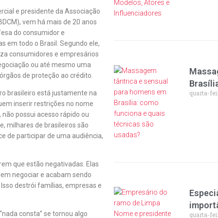
cial e presidente da Associação
ABDCM), vem há mais de 20 anos
fesa do consumidor e
cas em todo o Brasil. Segundo ele,
liza consumidores e empresários
negociação ou até mesmo uma
Massag
órgãos de proteção ao crédito.
Brasíl
ro brasileiro está justamente na
quarta-fei
uem inserir restrições no nome
 não possui acesso rápido ou
 milhares de brasileiros são
 de participar de uma audiência,
em que estão negativadas. Elas
guem negociar e acabam sendo
Isso destrói famílias, empresas e
Especi
import
“nada consta” se tornou algo
quarta-fei