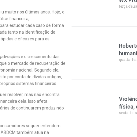
WX Pr
terça-feir
u muito nos últimos anos. Hoje, o
lise financeira,
para estudar cada caso de forma
ada tanto na identificação de
rápidas e eficazes para os
Roberta
human
gativações e o crescimento das
quarta-fei
m que o mercado de recuperação de
conomia nacional. Segundo ele,
to por conta de dívidas antigas,
próprios sistemas financeiros.
quer resolver, mas não encontra
Violên
nanceira dela. Isso afeta
física
ários de continuarem produzindo
sexta-feir
 consumidores sequer entendem
o, a ABDCM também atua na