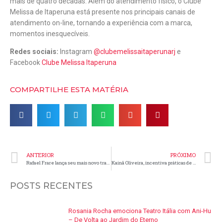
mais de quatro décadas. Além do atendimento físico, o Clube
Melissa de Itaperuna está presente nos principais canais de
atendimento on-line, tornando a experiência com a marca,
momentos inesquecíveis.
Redes sociais:
Instagram
@clubemelissaitaperunarj
e
Facebook
Clube Melissa Itaperuna
COMPARTILHE ESTA MATÉRIA
ANTERIOR
PRÓXIMO
Rafael Frare lança seu mais novo trabalho em todas plataformas digitais
Kainã Oliveira, incentiva práticas de atividades físicas em seu novo trabalho
POSTS RECENTES
Rosania Rocha emociona Teatro Itália com Ani-Hu
– De Volta ao Jardim do Eterno