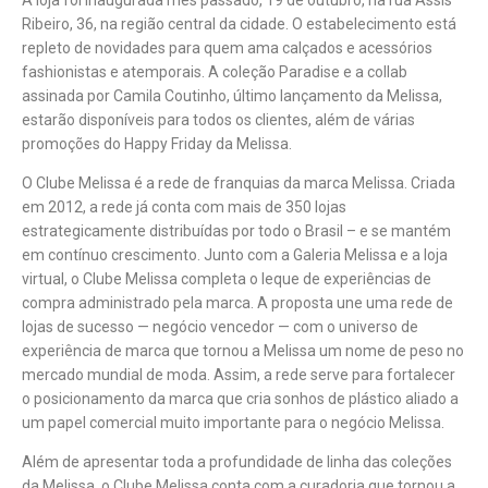
A loja foi inaugurada mês passado, 19 de outubro, na rua Assis
Ribeiro, 36, na região central da cidade. O estabelecimento está
repleto de novidades para quem ama calçados e acessórios
fashionistas e atemporais. A coleção Paradise e a collab
assinada por Camila Coutinho, último lançamento da Melissa,
estarão disponíveis para todos os clientes, além de várias
promoções do Happy Friday da Melissa.
O Clube Melissa é a rede de franquias da marca Melissa. Criada
em 2012, a rede já conta com mais de 350 lojas
estrategicamente distribuídas por todo o Brasil – e se mantém
em contínuo crescimento. Junto com a Galeria Melissa e a loja
virtual, o Clube Melissa completa o leque de experiências de
compra administrado pela marca. A proposta une uma rede de
lojas de sucesso — negócio vencedor — com o universo de
experiência de marca que tornou a Melissa um nome de peso no
mercado mundial de moda. Assim, a rede serve para fortalecer
o posicionamento da marca que cria sonhos de plástico aliado a
um papel comercial muito importante para o negócio Melissa.
Além de apresentar toda a profundidade de linha das coleções
da Melissa, o Clube Melissa conta com a curadoria que tornou a