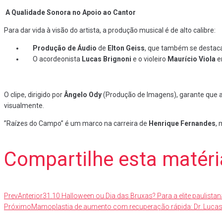
A Qualidade Sonora no Apoio ao Cantor
​Para dar vida à visão do artista, a produção musical é de alto calibre:
Produção de Áudio
de
Elton Geiss
, que também se destaca
​O acordeonista
Lucas Brignoni
e o violeiro
Maurício Viola
e
​O clipe, dirigido por
Ângelo Ody
(Produção de Imagens), garante que a
visualmente.
​”Raízes do Campo” é um marco na carreira de
Henrique Fernandes
, 
Compartilhe esta matéri
Prev
Anterior
31.10 Halloween ou Dia das Bruxas? Para a elite paulistana 
Próximo
Mamoplastia de aumento com recuperação rápida: Dr. Lucas 