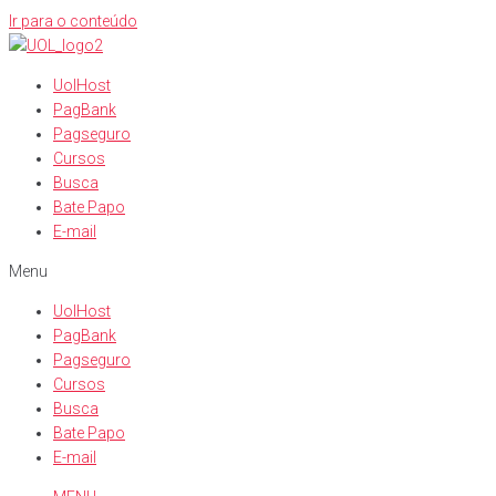
Ir para o conteúdo
UolHost
PagBank
Pagseguro
Cursos
Busca
Bate Papo
E-mail
Menu
UolHost
PagBank
Pagseguro
Cursos
Busca
Bate Papo
E-mail