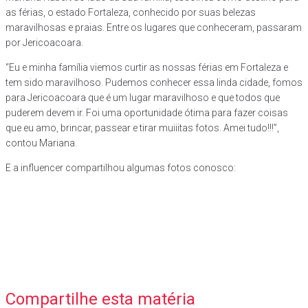
as férias, o estado Fortaleza, conhecido por suas belezas
maravilhosas e praias. Entre os lugares que conheceram, passaram
por Jericoacoara.
“Eu e minha família viemos curtir as nossas férias em Fortaleza e
tem sido maravilhoso. Pudemos conhecer essa linda cidade, fomos
para Jericoacoara que é um lugar maravilhoso e que todos que
puderem devem ir. Foi uma oportunidade ótima para fazer coisas
que eu amo, brincar, passear e tirar muiiitas fotos. Amei tudo!!!”,
contou Mariana.
E a influencer compartilhou algumas fotos conosco:
Compartilhe esta matéria