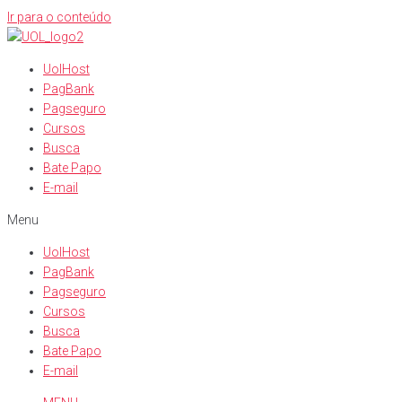
Ir para o conteúdo
UolHost
PagBank
Pagseguro
Cursos
Busca
Bate Papo
E-mail
Menu
UolHost
PagBank
Pagseguro
Cursos
Busca
Bate Papo
E-mail