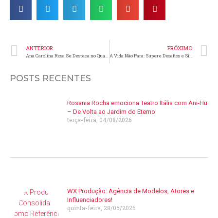
ANTERIOR
PRÓXIMO
Ana Carolina Rosa Se Destaca no Quadro “Fora da Casinha” do “Caldeirão do Huck”
A Vida Não Para: Supere Desafios e Siga em Frente–André Luiz Santiago Eleutério
POSTS RECENTES
Rosania Rocha emociona Teatro Itália com Ani-Hu
– De Volta ao Jardim do Eterno
terça-feira, 04/08/2026
WX Produção: Agência de Modelos, Atores e
Influenciadores!
quinta-feira, 28/05/2026