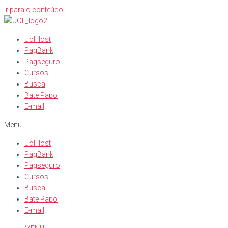
Ir para o conteúdo
UolHost
PagBank
Pagseguro
Cursos
Busca
Bate Papo
E-mail
Menu
UolHost
PagBank
Pagseguro
Cursos
Busca
Bate Papo
E-mail