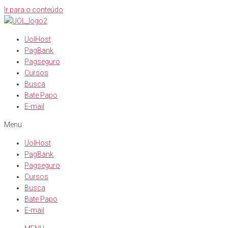
Ir para o conteúdo
UolHost
PagBank
Pagseguro
Cursos
Busca
Bate Papo
E-mail
Menu
UolHost
PagBank
Pagseguro
Cursos
Busca
Bate Papo
E-mail