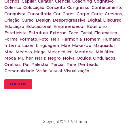
Cachos
,
Capilar
,
Caráter
,
Ciência
,
Coaching
,
Cognitivo
,
Colérico
,
Colocação
,
Conceito
,
Congresso
,
Conhecimento
,
Conquista
,
Consultoria
,
Cor
,
Cores
,
Corpo
,
Corte
,
Crespos
,
Criação
,
Curso
,
Design
,
Desprogressiva
,
Digital
,
Discurso
,
Educação
,
Educacional
,
Empreendedor
,
Equilíbrio
,
Esteticista
,
Estrutura
,
Externo
,
Face
,
Facial
,
Fleumatico
,
Forma
,
Formato
,
Foto
,
Hair
,
Harmonia
,
Homem
,
Humano
,
Interno
,
Lazer
,
Linguagem
,
Mãe
,
Make-Up
,
Maquiador
,
Mba
,
Mechas
,
Mega
,
Melancólico
,
Mentoria
,
Midiático
,
Moda
,
Mulher
,
Nariz
,
Negro
,
Noiva
,
Óculos
,
Ondulados
,
Orelhas
,
Pai
,
Palestra
,
Parcial
,
Pele
,
Penteado
,
Personalidade
,
Visão
,
Visual
,
Visualização
LER MAIS
Copyright © 2019 Gfama.