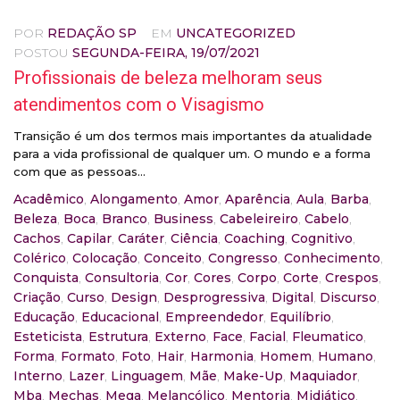
POR
REDAÇÃO SP
EM
UNCATEGORIZED
POSTOU
SEGUNDA-FEIRA, 19/07/2021
Profissionais de beleza melhoram seus
atendimentos com o Visagismo
Transição é um dos termos mais importantes da atualidade
para a vida profissional de qualquer um. O mundo e a forma
com que as pessoas...
Acadêmico
,
Alongamento
,
Amor
,
Aparência
,
Aula
,
Barba
,
Beleza
,
Boca
,
Branco
,
Business
,
Cabeleireiro
,
Cabelo
,
Cachos
,
Capilar
,
Caráter
,
Ciência
,
Coaching
,
Cognitivo
,
Colérico
,
Colocação
,
Conceito
,
Congresso
,
Conhecimento
,
Conquista
,
Consultoria
,
Cor
,
Cores
,
Corpo
,
Corte
,
Crespos
,
Criação
,
Curso
,
Design
,
Desprogressiva
,
Digital
,
Discurso
,
Educação
,
Educacional
,
Empreendedor
,
Equilíbrio
,
Esteticista
,
Estrutura
,
Externo
,
Face
,
Facial
,
Fleumatico
,
Forma
,
Formato
,
Foto
,
Hair
,
Harmonia
,
Homem
,
Humano
,
Interno
,
Lazer
,
Linguagem
,
Mãe
,
Make-Up
,
Maquiador
,
Mba
,
Mechas
,
Mega
,
Melancólico
,
Mentoria
,
Midiático
,