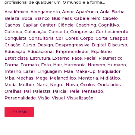
profissional de qualquer um. O mundo e a forma...
Acadêmico
,
Alongamento
,
Amor
,
Aparência
,
Aula
,
Barba
,
Beleza
,
Boca
,
Branco
,
Business
,
Cabeleireiro
,
Cabelo
,
Cachos
,
Capilar
,
Caráter
,
Ciência
,
Coaching
,
Cognitivo
,
Colérico
,
Colocação
,
Conceito
,
Congresso
,
Conhecimento
,
Conquista
,
Consultoria
,
Cor
,
Cores
,
Corpo
,
Corte
,
Crespos
,
Criação
,
Curso
,
Design
,
Desprogressiva
,
Digital
,
Discurso
,
Educação
,
Educacional
,
Empreendedor
,
Equilíbrio
,
Esteticista
,
Estrutura
,
Externo
,
Face
,
Facial
,
Fleumatico
,
Forma
,
Formato
,
Foto
,
Hair
,
Harmonia
,
Homem
,
Humano
,
Interno
,
Lazer
,
Linguagem
,
Mãe
,
Make-Up
,
Maquiador
,
Mba
,
Mechas
,
Mega
,
Melancólico
,
Mentoria
,
Midiático
,
Moda
,
Mulher
,
Nariz
,
Negro
,
Noiva
,
Óculos
,
Ondulados
,
Orelhas
,
Pai
,
Palestra
,
Parcial
,
Pele
,
Penteado
,
Personalidade
,
Visão
,
Visual
,
Visualização
LER MAIS