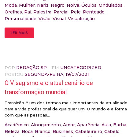
Moda
,
Mulher
,
Nariz
,
Negro
,
Noiva
,
Óculos
,
Ondulados
,
Orelhas
,
Pai
,
Palestra
,
Parcial
,
Pele
,
Penteado
,
Personalidade
,
Visão
,
Visual
,
Visualização
LER MAIS
POR
REDAÇÃO SP
EM
UNCATEGORIZED
POSTOU
SEGUNDA-FEIRA, 19/07/2021
O Visagismo e o atual cenário de
transformação mundial
Transição é um dos termos mais importantes da atualidade
para a vida profissional de qualquer um. O mundo e a forma
com que as pessoas...
Acadêmico
,
Alongamento
,
Amor
,
Aparência
,
Aula
,
Barba
,
Beleza
,
Boca
,
Branco
,
Business
,
Cabeleireiro
,
Cabelo
,