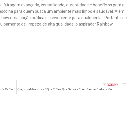
 filtragem avançada, versatilidade, durabilidade e benefícios para a
escolha para quem busca um ambiente mais limpo e saudável. Além
inbow uma opção prática e conveniente para qualquer lar. Portanto, se
ipamento de limpeza de alta qualidade, o aspirador Rainbow
PRÓXIMO
Embelezamento Natural com Medicina Regenerativa: Abordagem da Dr Fernanda Nunes
Visagismo Masculino: O Que É, Para Que Serve e Como Ganhar Dinheiro Com Ele