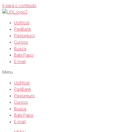
Ir para o conteúdo
UolHost
PagBank
Pagseguro
Cursos
Busca
Bate Papo
E-mail
Menu
UolHost
PagBank
Pagseguro
Cursos
Busca
Bate Papo
E-mail