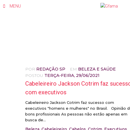
MENU
POR
REDAÇÃO SP
EM
BELEZA E SAÚDE
POSTOU
TERÇA-FEIRA, 29/06/2021
Cabeleireiro Jackson Cotrim faz sucess
com executivos
Cabeleireiro Jackson Cotrim faz sucesso com
executivos "homens e mulheres" no Brasil. Opinião 
bons profissionais As pessoas não estão apenas em
busca de...
Beleza
,
Cabeleireiro
,
Cabelos
,
Cotrim
,
Executivos
,