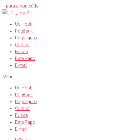
Ir para o conteúdo
UolHost
PagBank
Pagseguro
Cursos
Busca
Bate Papo
E-mail
Menu
UolHost
PagBank
Pagseguro
Cursos
Busca
Bate Papo
E-mail