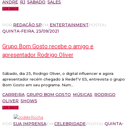
ANDRÉ
,
RJ
,
SÁBADO
,
SALES
LER MAIS
POR
REDAÇÃO SP
EM
ENTERTAINMENT
POSTOU
QUINTA-FEIRA, 23/09/2021
Grupo Bom Gosto recebe o amigo e
apresentador Rodrigo Oliver
Sábado, dia 25, Rodrigo Oliver, o digital influencer e agora
apresentador recém chegado à RedeTV ES, entrevista o grupo
Bom Gosto em seu programa. Num...
CARREIRA
,
GRUPO BOM GOSTO
,
MÚSICAS
,
RODRIGO
OLIVER
,
SHOWS
LER MAIS
POR
SUA IMPRENSA
EM
CELEBRIDADE
POSTOU
QUINTA-