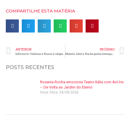
COMPARTILHE ESTA MATÉRIA
ANTERIOR
PRÓXIMO
Influencer Valdenice Nunes é elogiada por seguidores
Modelo Jodete Rocha ganha destaque na mídia após mostrar suas viagens
POSTS RECENTES
Rosania Rocha emociona Teatro Itália com Ani-Hu
– De Volta ao Jardim do Eterno
terça-feira, 04/08/2026