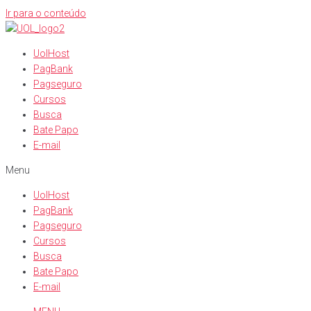
Ir para o conteúdo
UolHost
PagBank
Pagseguro
Cursos
Busca
Bate Papo
E-mail
Menu
UolHost
PagBank
Pagseguro
Cursos
Busca
Bate Papo
E-mail